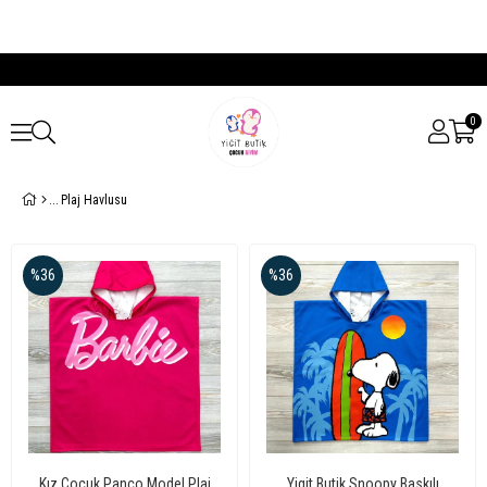
0
Plaj Havlusu
%36
%36
Kız Çocuk Panço Model Plaj
Yigit Butik Snoopy Baskılı