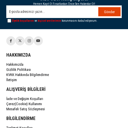
Hemen Kayıt Ol Fırsatlardan Önce Sen Haberdar Ol!
Gönder
Üyelik koşullarını
ve
kişisel verilerimin
korunmasını kabul ediyorum.
HAKKIMIZDA
Hakkımızda
Gizlilik Politikası
KVKK Hakkında Bilgilendirme
İletişim
ALIŞVERİŞ BİLGİLERİ
İade ve Değişim Koşulları
Çerez(Cookie) Kullanımı
Mesafeli Satış Sözleşmesi
BİLGİLENDİRME
Teslimat Koşulları