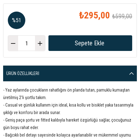
₺295,00
₺599,00
%
51
İndirim
ÜRÜN ÖZELLIKLERI
- Yaz aylarında çocukların rahatlığını ön planda tutan, pamuklu kumaştan
üretilmiş 2’li şortlu takım.
- Casual ve günlük kullanım için ideal, kısa kollu ve bisiklet yaka tasarımıyla
şıklığı ve konforu bir arada sunar.
- Geniş paça şortu ve fitted kalıbıyla hareket özgürlüğü sağlar, çocuğunuz
gün boyu rahat eder.
- Bağcıklı bel detayı sayesinde kolayca ayarlanabilir ve mükemmel uyumu