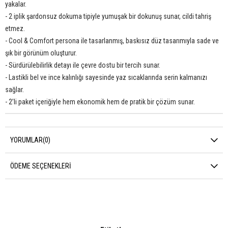
yakalar.
- 2 iplik şardonsuz dokuma tipiyle yumuşak bir dokunuş sunar, cildi tahriş
etmez.
- Cool & Comfort persona ile tasarlanmış, baskısız düz tasarımıyla sade ve
şık bir görünüm oluşturur.
- Sürdürülebilirlik detayı ile çevre dostu bir tercih sunar.
- Lastikli bel ve ince kalınlığı sayesinde yaz sıcaklarında serin kalmanızı
sağlar.
- 2’li paket içeriğiyle hem ekonomik hem de pratik bir çözüm sunar.
YORUMLAR
(0)
ÖDEME SEÇENEKLERI